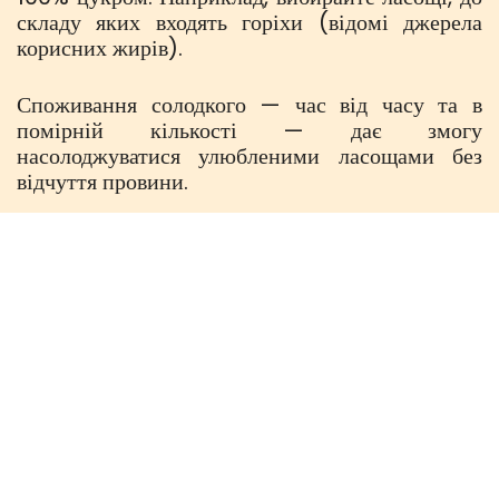
складу яких входять горіхи (відомі джерела
корисних жирів).
Споживання солодкого — час від часу та в
помірній кількості — дає змогу
насолоджуватися улюбленими ласощами без
відчуття провини.
Дотримуйтеся балансу здорового харчування
Важливо розуміти, що здорове харчування має
стати вашим способом життя. Створіть власну
модель харчування і дотримуйтеся її постійно.
Короткочасне дотримання «дієти» не змінить
ваших харчових звичок та метаболічних
процесів в організмі, а після їхнього завершення
ви, ймовірно, повернетеся до старого.
Зверніть увагу на чотири основні усвідомлені