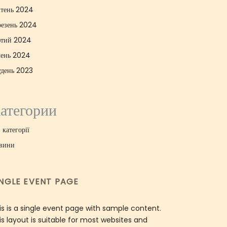
ітень 2024
резень 2024
тий 2024
чень 2024
удень 2023
атегории
 категорії
вини
INGLE EVENT PAGE
is is a single event page with sample content.
is layout is suitable for most websites and