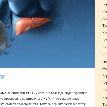
Ве
Се
Ли
Тр
Кв
Бе
Лю
Сі
Гр
Жо
ти
Ве
Се
Ли
 оцінками ВООЗ у світі пів мільярда людей хронічно
Че
рус призводить до цирозу, а у 78 % — до раку печінки.
ку, статі та способу життя. Тому за перших ознак гепатиту
Тр