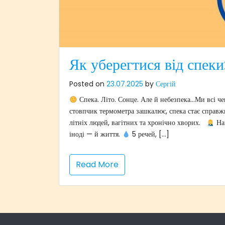
Як уберегтися від спеки
Posted on
23.07.2025
by
Сергій
Спека. Літо. Сонце. Але й небезпека…Ми всі че
стовпчик термометра зашкалює, спека стає справжн
літніх людей, вагітних та хронічно хворих.
Наш
іноді — й життя.
5 речей, […]
Read More