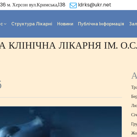
6 м. Херсон вул.Кримська,138
ldrks@ukr.net
ас
Структура Лікарні
Новини
Публічна Інформація
Зал
 КЛІНІЧНА ЛІКАРНЯ ІМ. О.
А
5
Тр
Бе
Лю
Сі
Гр
Жо