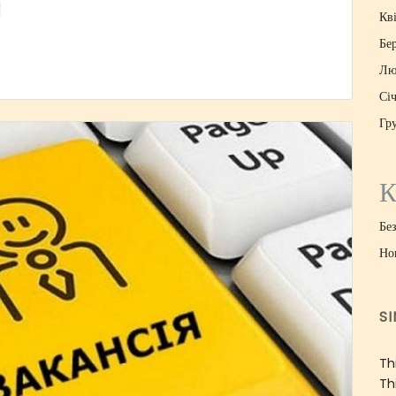
]
Кв
Бе
Лю
Сі
Гр
К
Без
Но
S
Th
Th