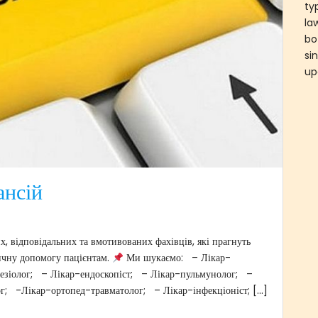
ty
la
bo
si
up
ансій
 відповідальних та вмотивованих фахівців, які прагнуть
дичну допомогу пацієнтам.
Ми шукаємо: – Лікар-
езіолог; – Лікар-ендоскопіст; – Лікар-пульмунолог; –
г; -Лікар-ортопед-травматолог; – Лікар-інфекціоніст; […]