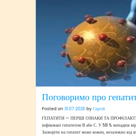
Поговоримо про гепати
Posted on
31.07.2025
by
Сергій
ГЕПАТИТИ — ПЕРШІ ОЗНАКИ ТА ПРОФІЛАКТИКА За
інфіковані гепатитом В або С. У 58 % випадків ві
Захворіти на гепатит може кожен, незалежно від ві