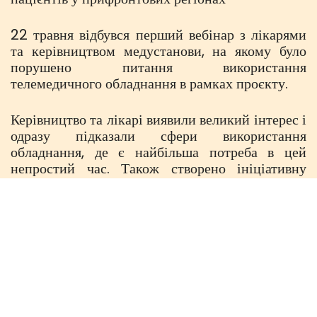
22 травня відбувся перший вебінар з лікарями
та керівництвом медустанови, на якому було
порушено питання використання
телемедичного обладнання в рамках проєкту.
Керівництво та лікарі виявили великий інтерес і
одразу підказали сфери використання
обладнання, де є найбільша потреба в цей
непростий час. Також створено ініціативну
групу та заплановано наступні заходи
Post navigation
Телемедична ініціатива на передовій
ЩО ПОТРІБНО ЗНАТИ ПРО ЖІНОЧЕ ЗДОРОВ’Я?