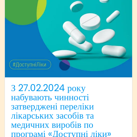
З 27.02.2024 року
набувають чинності
затверджені переліки
лікарських засобів та
медичних виробів по
програмі «Доступні ліки»