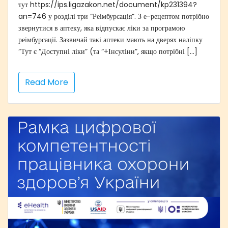
тут https://ips.ligazakon.net/document/kp231394?
an=746 у розділі три “Реімбурсація”. З е-рецептом потрібно
звернутися в аптеку, яка відпускає ліки за програмою
реімбурсації. Зазвичай такі аптеки мають на дверях наліпку
“Тут є “Доступні ліки” (та “+Інсуліни”, якщо потрібні […]
Read More