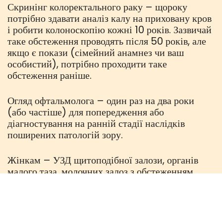
Скринінг колоректального раку – щороку
потрібно здавати аналіз калу на приховану кров
і робити колоноскопію кожні 10 років. Зазвичай
таке обстеження проводять після 50 років, але
якщо є покази (сімейний анамнез чи ваш
особистий), потрібно проходити таке
обстеження раніше.
Огляд офтальмолога – один раз на два роки
(або частіше) для попередження або
діагностування на ранній стадії наслідків
поширених патологій зору.
Жінкам – УЗД щитоподібної залози, органів
малого таза, молочних залоз з обстеженням
регіонарних лімфатичних вузлів, черевної
порожнини та нирок – один раз на два роки.
Чоловікам – УЗД щитоподібної залози,
черевної порожнини та нирок, передміхурової