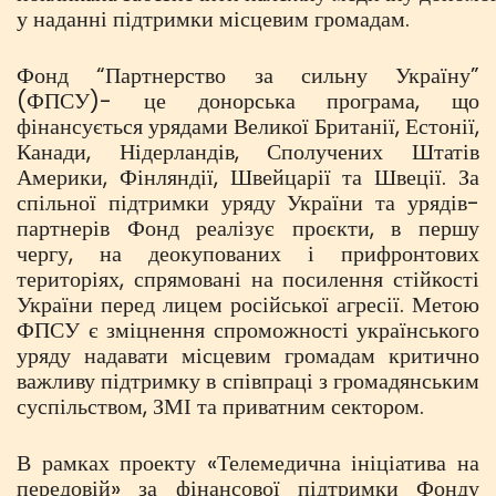
у наданні підтримки місцевим громадам.
Фонд “Партнерство за сильну Україну”
(ФПСУ)- це донорська програма, що
фінансується урядами Великої Британії, Естонії,
Канади, Нідерландів, Сполучених Штатів
Америки, Фінляндії, Швейцарії та Швеції. За
спільної підтримки уряду України та урядів-
партнерів Фонд реалізує проєкти, в першу
чергу, на деокупованих і прифронтових
територіях, спрямовані на посилення стійкості
України перед лицем російської агресії. Метою
ФПСУ є зміцнення спроможності українського
уряду надавати місцевим громадам критично
важливу підтримку в співпраці з громадянським
суспільством, ЗМІ та приватним сектором.
В рамках проекту «Телемедична ініціатива на
передовій» за фінансової підтримки Фонду