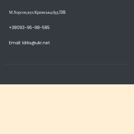
М.Херсон,вул.Кримська,буд.138.
+38093-95-98-585
Email: ldrks@ukr.net