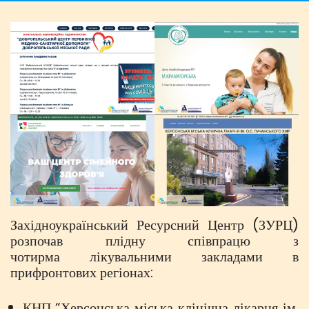
Західноукраїнський Ресурсний Центр (ЗУРЦ)
розпочав плідну співпрацю з
чотирма лікувальними закладами в
прифронтових регіонах:
КНП “Херсонська міська клінічна лікарня ім.